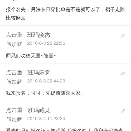
报个名先，另法衣只穿批单是不是就可以了，裙子走路
比较麻烦
班玛突杰
点击重
#
3
2010-8-3 22:22:56
新加载
师兄们功德无量~随喜~
班玛麻觉
点击重
#
4
2010-8-3 22:44:20
新加载
我来报名，呵呵，先提前随喜大家。
班玛藏龙
点击重
#
5
2010-8-4 11:23:34
新加载
看来师兄们报名还不够踊跃 我报名两人 我和班玛撒森