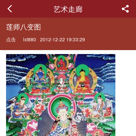
艺术走廊
莲师八变图
点击
lxt880
2012-12-22 19:33:29
重新
加载