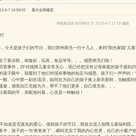
-6-7 16:58:02
|
显示全部楼层
本帖最后由 班玛利当 于 2013-6-7 17:18 编辑
记行
今天是孩子们的节日，我们郑州师兄一行十几人，来到“阳光家园”儿童
去了新凉鞋，体恤衫，玩具，食品等等。。。感恩师兄们啦！
厉害事件，ZF对残障儿童非常关心，现已经把没有父母家庭的孩子接到Z
的孩子眼中，我看到了他们对现有事物的知足与感恩。孩子们一声声的：“
一般。心中那一刻在流泪，如同在为自己的孩子换上新衣新鞋，当触摸到
逃避，感觉自己无能为力，帮不了他们更多，自己很无奈。。。
拉着我的手，亲昵地叫着，心灵是一种触动！
知道是否真实的爱心，借助孩子的节日，我首次进入智障儿童福利院，
多半，孩子的一句‘爸爸来了’，瞬间充实了我的内心世界，自己的小窗户