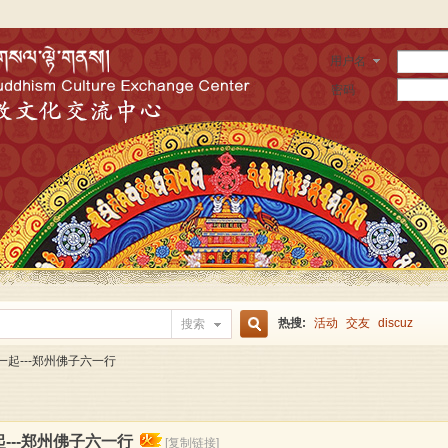
用户名
密码
热搜:
活动
交友
discuz
搜索
搜
一起---郑州佛子六一行
索
---郑州佛子六一行
[复制链接]