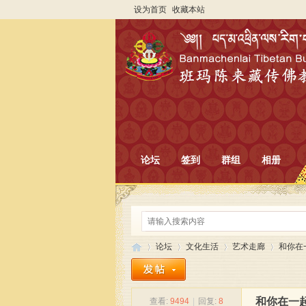
设为首页
收藏本站
论坛
签到
群组
相册
论坛
文化生活
艺术走廊
和你在
和你在一起
查看:
9494
|
回复:
8
班
»
›
›
›