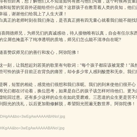
得有些距离，想了解他们又不知道如何有效与他们沟通，这个时候再贵重
物和短暂的笑容外还能给些什么呢？这群孩子在教育着人类的良知，他们
幸福，谢谢他们给我上了人生大课！
白真正的老师时刻在我们身边，是否真正拥有四无量心就看我们能不能找
wen: 随喜阔德师兄，为师兄们的真诚感动，待人接物唯有以真，自会有任尔
的尘屑也掩盖不了纯净透明的质地，师兄们怎么能不清净自在呢?
随喜赞叹师兄们的善行和发心，阿弥陀佛！
这一刻，让我想起刘若英的歌里有句歌词："每个孩子都应该被宠爱！"虽
些可怜的孩子目前正在背负的痛苦，却令多少常人感到酸楚和无奈。我们
是啊，短暂的相处，感觉他们很想和我们亲昵。我们的到来使他们很开心
师兄们都在讨论着，换位思考，如果是自己的孩子该怎样对待他们。更为
虚轮回过患。还有多少这样的众生在如此受磨难。三恶道的众生更是苦不
到阳光的洗礼，以后更加勤修解脱，希望阳光照遍无数世界。阿弥陀佛！