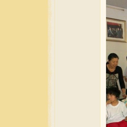
化
交
流