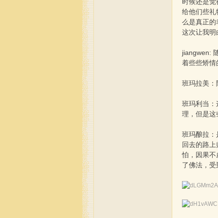
时候还是觉
给他们些礼
么是真正的
这次让我明
jiang
着些些矫情
来
班玛拉美：
班玛利当：
理，但是这
班玛酿拉：
回去的路上
怕，因果不
了佛法，受
藏