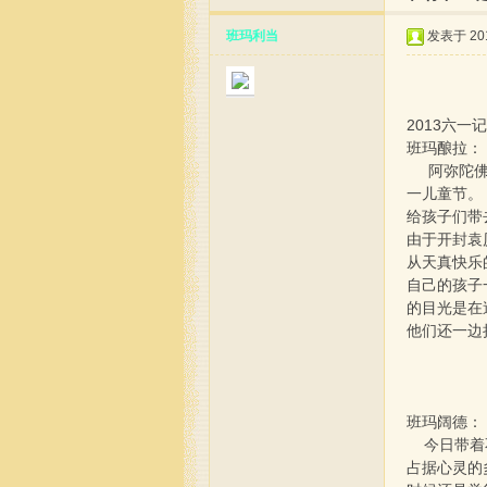
班玛利当
发表于 2013
2013六一
班玛酿拉：
阿弥陀佛，
一儿童节。
给孩子们带
玛
由于开封袁
从天真快乐
自己的孩子
的目光是在
他们还一边
班玛阔德：
陈
今日带着不
占据心灵的